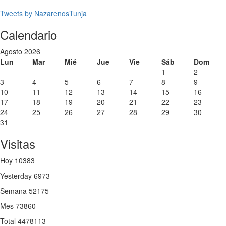
Tweets by NazarenosTunja
Previous
Previous
Next
Next
Calendario
Year
Month
Year
Month
Agosto 2026
Lun
Mar
Mié
Jue
Vie
Sáb
Dom
1
2
3
4
5
6
7
8
9
10
11
12
13
14
15
16
17
18
19
20
21
22
23
24
25
26
27
28
29
30
31
Visitas
Hoy
10383
Yesterday
6973
Semana
52175
Mes
73860
Total
4478113