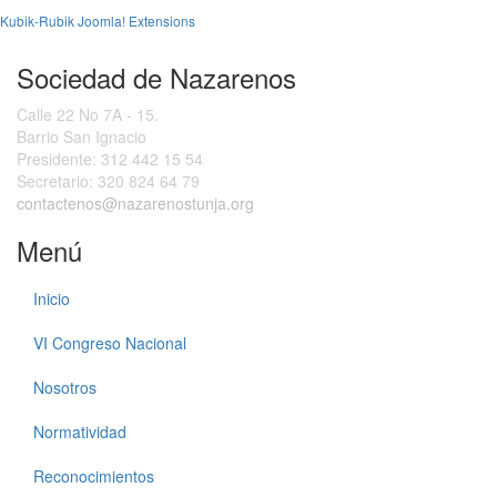
Kubik-Rubik Joomla! Extensions
Sociedad de Nazarenos
Calle 22 No 7A - 15.
Barrio San Ignacio
Presidente:
312 442 15 54
Secretario:
320 824 64 79
contactenos@nazarenostunja.org
Menú
Inicio
VI Congreso Nacional
Nosotros
Normatividad
Reconocimientos