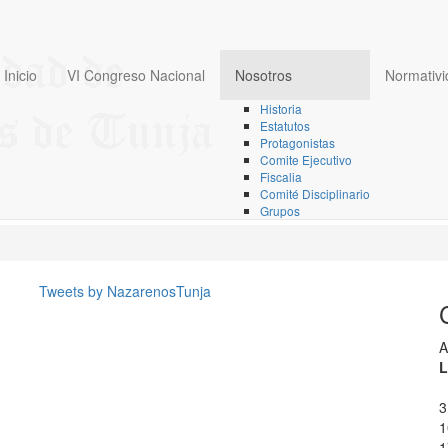
Inicio
VI Congreso Nacional
Nosotros
Normativi
Historia
Estatutos
Protagonistas
or
Comite Ejecutivo
Fiscalia
ito por Super Usuario
Comité Disciplinario
Grupos
P
P
N
N
Tweets by NazarenosTunja
Y
M
Y
M
A
L
3
1
1