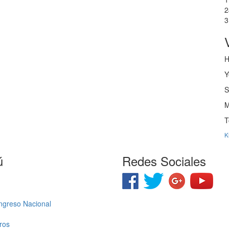
2
3
Y
T
K
ú
Redes Sociales
ngreso Nacional
ros