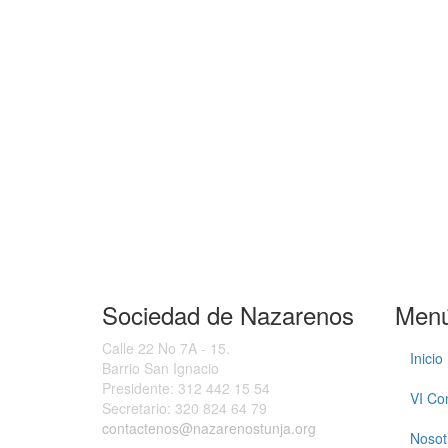
Sociedad de Nazarenos
Men
Calle 22 No 7A - 15.
Inicio
Barrio San Ignacio
Presidente:
312 442 15 54
VI Co
Secretario:
320 824 64 79
contactenos@nazarenostunja.org
Nosot