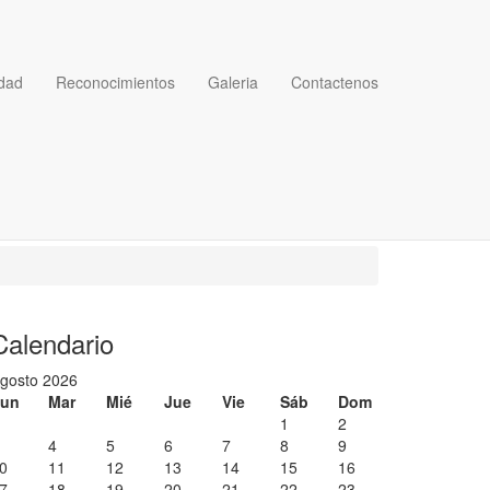
dad
Reconocimientos
Galeria
Contactenos
Cantidad a mostrar
Visto
Visitas: 187310
revious
revious
ext
ext
ear
onth
ear
onth
Calendario
gosto 2026
un
Mar
Mié
Jue
Vie
Sáb
Dom
1
2
4
5
6
7
8
9
0
11
12
13
14
15
16
7
18
19
20
21
22
23