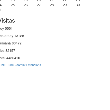
4
25
26
27
28
29
30
1
Visitas
Hoy
5551
esterday
13128
Semana
60472
Mes
82157
otal
4486410
ubik-Rubik Joomla! Extensions