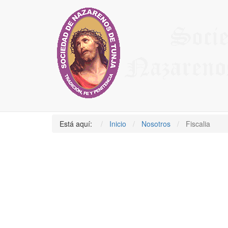
Síguenos en Facebook
Síguenos en Twitter
Instagram
Fiscalia
Título
Aut
Fiscal Principal
Escr
Está aquí:
Inicio
Nosotros
Fiscalia