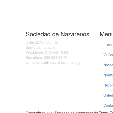
Sociedad de Nazarenos
Men
Calle 22 No 7A - 15.
Inicio
Barrio San Ignacio
Presidente:
312 442 15 54
VI Co
Secretario:
320 824 64 79
contactenos@nazarenostunja.org
Nosot
Norma
Recon
Galer
Conta
Copyright © 2026 Sociedad de Nazarenos de Tunja. T