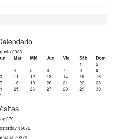
revious
revious
ext
ext
ear
onth
ear
onth
Calendario
gosto 2026
un
Mar
Mié
Jue
Vie
Sáb
Dom
1
2
4
5
6
7
8
9
0
11
12
13
14
15
16
7
18
19
20
21
22
23
4
25
26
27
28
29
30
1
Visitas
Hoy
279
esterday
15072
Semana
70272