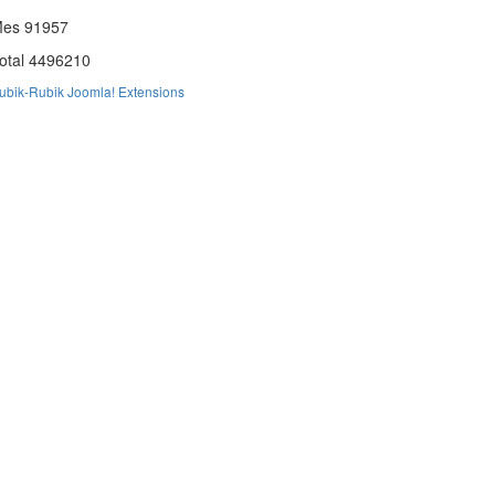
Mes
91957
otal
4496210
ubik-Rubik Joomla! Extensions