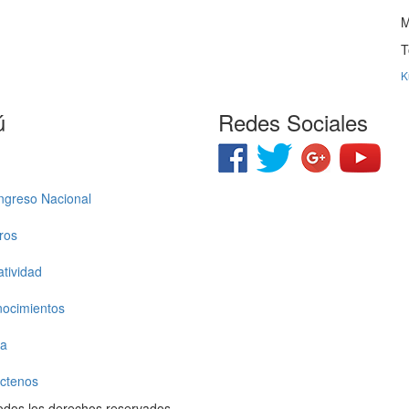
T
K
ú
Redes Sociales
ngreso Nacional
ros
tividad
ocimientos
ia
ctenos
odos los derechos reservados.