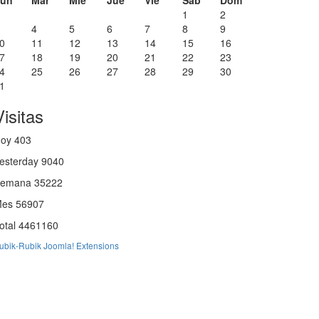
un
Mar
Mié
Jue
Vie
Sáb
Dom
1
2
4
5
6
7
8
9
0
11
12
13
14
15
16
7
18
19
20
21
22
23
4
25
26
27
28
29
30
1
Visitas
Hoy
403
esterday
9040
Semana
35222
Mes
56907
otal
4461160
ubik-Rubik Joomla! Extensions