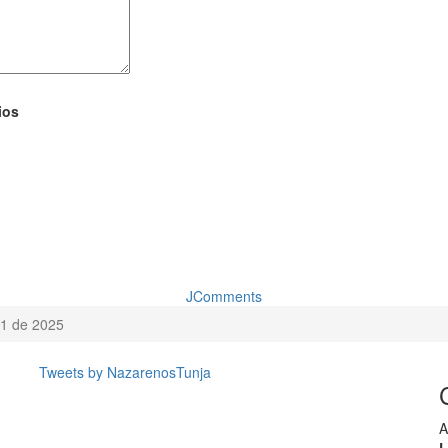
ios
JComments
01 de 2025
P
P
N
N
Tweets by NazarenosTunja
Y
M
Y
M
A