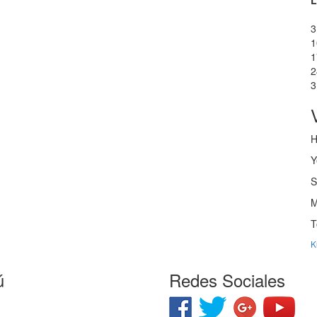
L
3
1
1
2
3
Y
T
K
ú
Redes Sociales